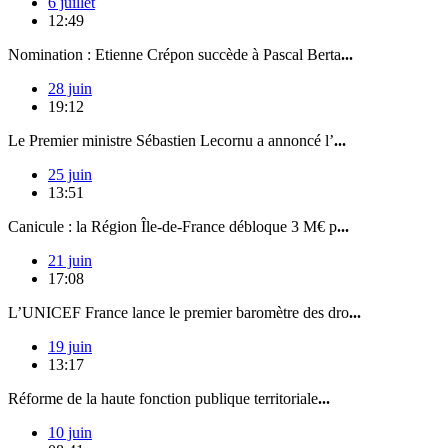
6 juillet
12:49
Nomination : Etienne Crépon succède à Pascal Berta
...
28 juin
19:12
Le Premier ministre Sébastien Lecornu a annoncé l’
...
25 juin
13:51
Canicule : la Région Île-de-France débloque 3 M€ p
...
21 juin
17:08
L’UNICEF France lance le premier baromètre des dro
...
19 juin
13:17
Réforme de la haute fonction publique territoriale
...
10 juin