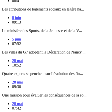
08:41
Les attributions de logements sociaux en légère ha
...
8 juin
09:13
Le ministère des Sports, de la Jeunesse et de la V
...
5 juin
07:52
Les villes du G7 adoptent la Déclaration de Nancy.
...
28 mai
10:52
Quatre experts se penchent sur l’évolution des fin
...
28 mai
09:30
Une mission pour évaluer les conséquences de la so
...
28 mai
07:42