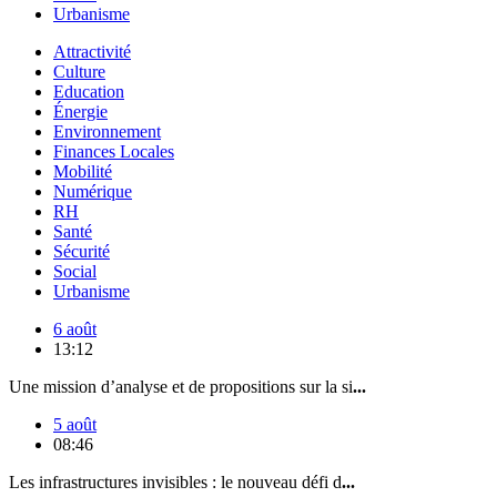
Urbanisme
Attractivité
Culture
Education
Énergie
Environnement
Finances Locales
Mobilité
Numérique
RH
Santé
Sécurité
Social
Urbanisme
6 août
13:12
Une mission d’analyse et de propositions sur la si
...
5 août
08:46
Les infrastructures invisibles : le nouveau défi d
...