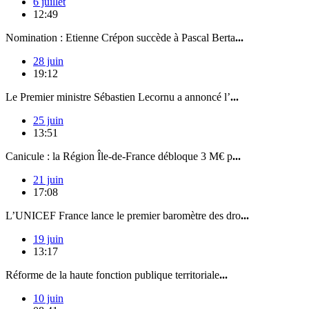
6 juillet
12:49
Nomination : Etienne Crépon succède à Pascal Berta
...
28 juin
19:12
Le Premier ministre Sébastien Lecornu a annoncé l’
...
25 juin
13:51
Canicule : la Région Île-de-France débloque 3 M€ p
...
21 juin
17:08
L’UNICEF France lance le premier baromètre des dro
...
19 juin
13:17
Réforme de la haute fonction publique territoriale
...
10 juin