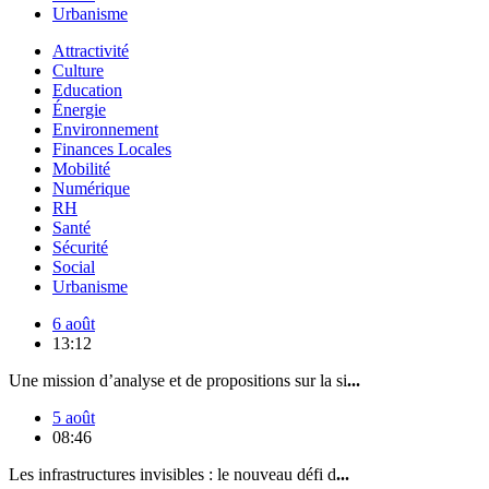
Urbanisme
Attractivité
Culture
Education
Énergie
Environnement
Finances Locales
Mobilité
Numérique
RH
Santé
Sécurité
Social
Urbanisme
6 août
13:12
Une mission d’analyse et de propositions sur la si
...
5 août
08:46
Les infrastructures invisibles : le nouveau défi d
...