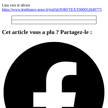
Lien vers le décret
https://www.legifrance.gouv.fr/jorf/id/JORFTEXT000052049775
Cet article vous a plu ? Partagez-le :