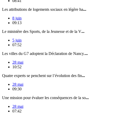
08:41
Les attributions de logements sociaux en légère ha
...
8 juin
09:13
Le ministère des Sports, de la Jeunesse et de la V
...
5 juin
07:52
Les villes du G7 adoptent la Déclaration de Nancy.
...
28 mai
10:52
Quatre experts se penchent sur l’évolution des fin
...
28 mai
09:30
Une mission pour évaluer les conséquences de la so
...
28 mai
07:42