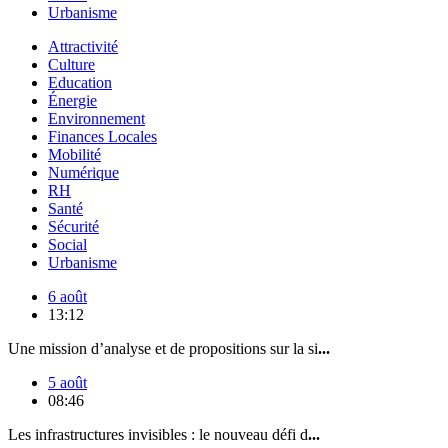
Urbanisme
Attractivité
Culture
Education
Énergie
Environnement
Finances Locales
Mobilité
Numérique
RH
Santé
Sécurité
Social
Urbanisme
6 août
13:12
Une mission d’analyse et de propositions sur la si
...
5 août
08:46
Les infrastructures invisibles : le nouveau défi d
...