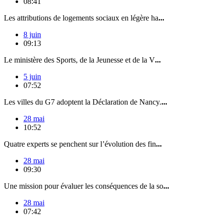
08:41
Les attributions de logements sociaux en légère ha
...
8 juin
09:13
Le ministère des Sports, de la Jeunesse et de la V
...
5 juin
07:52
Les villes du G7 adoptent la Déclaration de Nancy.
...
28 mai
10:52
Quatre experts se penchent sur l’évolution des fin
...
28 mai
09:30
Une mission pour évaluer les conséquences de la so
...
28 mai
07:42