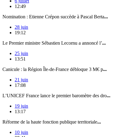
6 juillet
12:49
Nomination : Etienne Crépon succède à Pascal Berta
...
28 juin
19:12
Le Premier ministre Sébastien Lecornu a annoncé l’
...
25 juin
13:51
Canicule : la Région Île-de-France débloque 3 M€ p
...
21 juin
17:08
L’UNICEF France lance le premier baromètre des dro
...
19 juin
13:17
Réforme de la haute fonction publique territoriale
...
10 juin