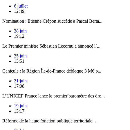
6 juillet
12:49
Nomination : Etienne Crépon succède à Pascal Berta
...
28 juin
19:12
Le Premier ministre Sébastien Lecornu a annoncé l’
...
25 juin
13:51
Canicule : la Région Île-de-France débloque 3 M€ p
...
21 juin
17:08
L’UNICEF France lance le premier baromètre des dro
...
19 juin
13:17
Réforme de la haute fonction publique territoriale
...