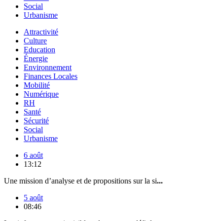
Social
Urbanisme
Attractivité
Culture
Education
Énergie
Environnement
Finances Locales
Mobilité
Numérique
RH
Santé
Sécurité
Social
Urbanisme
6 août
13:12
Une mission d’analyse et de propositions sur la si
...
5 août
08:46