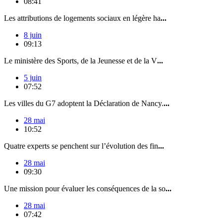
08:41
Les attributions de logements sociaux en légère ha
...
8 juin
09:13
Le ministère des Sports, de la Jeunesse et de la V
...
5 juin
07:52
Les villes du G7 adoptent la Déclaration de Nancy.
...
28 mai
10:52
Quatre experts se penchent sur l’évolution des fin
...
28 mai
09:30
Une mission pour évaluer les conséquences de la so
...
28 mai
07:42