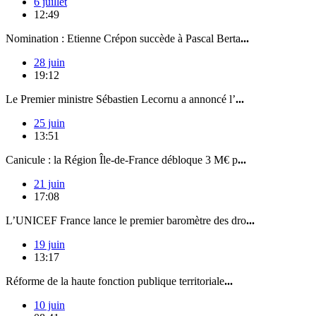
6 juillet
12:49
Nomination : Etienne Crépon succède à Pascal Berta
...
28 juin
19:12
Le Premier ministre Sébastien Lecornu a annoncé l’
...
25 juin
13:51
Canicule : la Région Île-de-France débloque 3 M€ p
...
21 juin
17:08
L’UNICEF France lance le premier baromètre des dro
...
19 juin
13:17
Réforme de la haute fonction publique territoriale
...
10 juin