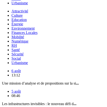
Urbanisme
Attractivité
Culture
Education
Énergie
Environnement
Finances Locales
Mobilité
Numérique
RH
Santé
Sécurité
Social
Urbanisme
6 août
13:12
Une mission d’analyse et de propositions sur la si
...
5 août
08:46
Les infrastructures invisibles : le nouveau défi d
...