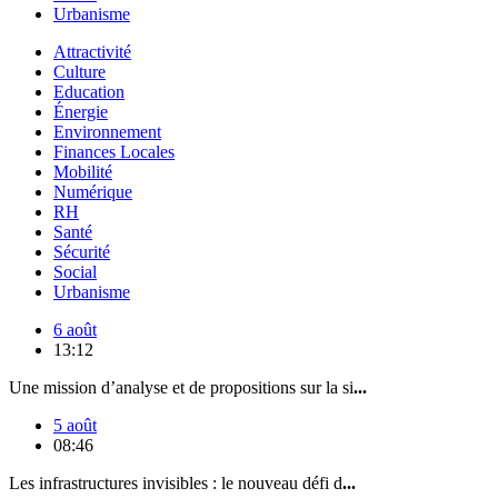
Urbanisme
Attractivité
Culture
Education
Énergie
Environnement
Finances Locales
Mobilité
Numérique
RH
Santé
Sécurité
Social
Urbanisme
6 août
13:12
Une mission d’analyse et de propositions sur la si
...
5 août
08:46
Les infrastructures invisibles : le nouveau défi d
...