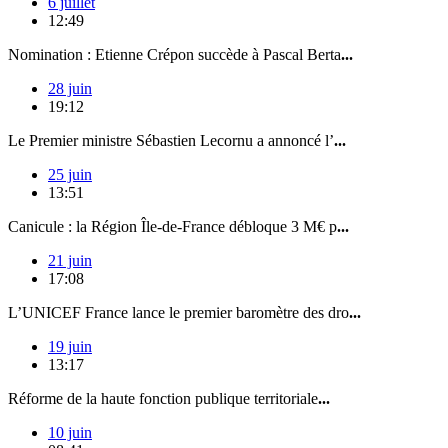
6 juillet
12:49
Nomination : Etienne Crépon succède à Pascal Berta
...
28 juin
19:12
Le Premier ministre Sébastien Lecornu a annoncé l’
...
25 juin
13:51
Canicule : la Région Île-de-France débloque 3 M€ p
...
21 juin
17:08
L’UNICEF France lance le premier baromètre des dro
...
19 juin
13:17
Réforme de la haute fonction publique territoriale
...
10 juin