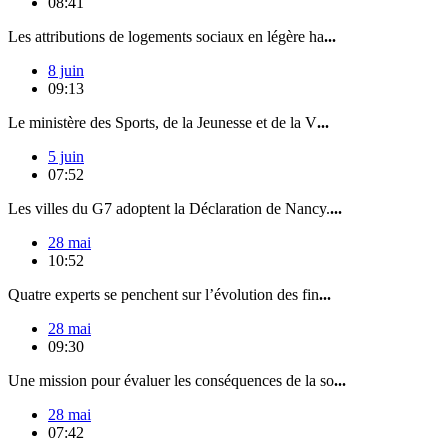
08:41
Les attributions de logements sociaux en légère ha
...
8 juin
09:13
Le ministère des Sports, de la Jeunesse et de la V
...
5 juin
07:52
Les villes du G7 adoptent la Déclaration de Nancy.
...
28 mai
10:52
Quatre experts se penchent sur l’évolution des fin
...
28 mai
09:30
Une mission pour évaluer les conséquences de la so
...
28 mai
07:42