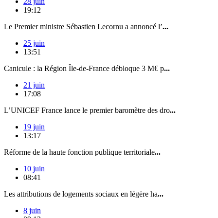
28 juin
19:12
Le Premier ministre Sébastien Lecornu a annoncé l’
...
25 juin
13:51
Canicule : la Région Île-de-France débloque 3 M€ p
...
21 juin
17:08
L’UNICEF France lance le premier baromètre des dro
...
19 juin
13:17
Réforme de la haute fonction publique territoriale
...
10 juin
08:41
Les attributions de logements sociaux en légère ha
...
8 juin