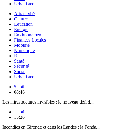
Urbanisme
Attractivité
Culture
Education
Énergie
Environnement
Finances Locales
Mobilité
Numérique
RH
Santé
Sécurité
Social
Urbanisme
5 août
08:46
Les infrastructures invisibles : le nouveau défi d
...
1 août
15:26
Incendies en Gironde et dans les Landes : la Fonda
...