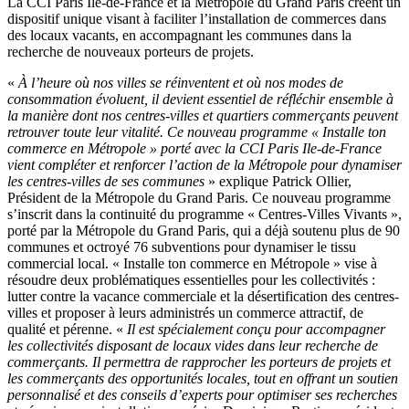
La CCI Paris Ile-de-France et la Métropole du Grand Paris créent un
dispositif unique visant à faciliter l’installation de commerces dans
des locaux vacants, en accompagnant les communes dans la
recherche de nouveaux porteurs de projets.
«
À l’heure où nos villes se réinventent et où nos modes de
consommation évoluent, il devient essentiel de réfléchir ensemble à
la manière dont nos centres-villes et quartiers commerçants peuvent
retrouver toute leur vitalité. Ce nouveau programme « Installe ton
commerce en Métropole » porté avec la CCI Paris Ile-de-France
vient compléter et renforcer l’action de la Métropole pour dynamiser
les centres-villes de ses communes
» explique Patrick Ollier,
Président de la Métropole du Grand Paris. Ce nouveau programme
s’inscrit dans la continuité du programme « Centres-Villes Vivants »,
porté par la Métropole du Grand Paris, qui a déjà soutenu plus de 90
communes et octroyé 76 subventions pour dynamiser le tissu
commercial local. « Installe ton commerce en Métropole » vise à
résoudre deux problématiques essentielles pour les collectivités :
lutter contre la vacance commerciale et la désertification des centres-
villes et proposer à leurs administrés un commerce attractif, de
qualité et pérenne. «
Il est spécialement conçu pour accompagner
les collectivités disposant de locaux vides dans leur recherche de
commerçants. Il permettra de rapprocher les porteurs de projets et
les commerçants des opportunités locales, tout en offrant un soutien
personnalisé et des conseils d’experts pour optimiser ses recherches