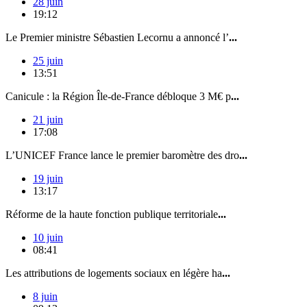
28 juin
19:12
Le Premier ministre Sébastien Lecornu a annoncé l’
...
25 juin
13:51
Canicule : la Région Île-de-France débloque 3 M€ p
...
21 juin
17:08
L’UNICEF France lance le premier baromètre des dro
...
19 juin
13:17
Réforme de la haute fonction publique territoriale
...
10 juin
08:41
Les attributions de logements sociaux en légère ha
...
8 juin