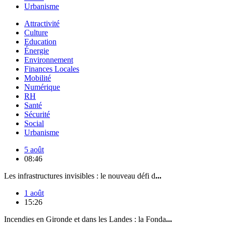
Urbanisme
Attractivité
Culture
Education
Énergie
Environnement
Finances Locales
Mobilité
Numérique
RH
Santé
Sécurité
Social
Urbanisme
5 août
08:46
Les infrastructures invisibles : le nouveau défi d
...
1 août
15:26
Incendies en Gironde et dans les Landes : la Fonda
...