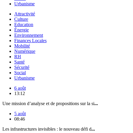
Urbanisme
Attractivité
Culture
Education
Énergie
Environnement
Finances Locales
Mobilité
Numérique
RH
Santé
Sécurité
Social
Urbanisme
6 août
13:12
Une mission d’analyse et de propositions sur la si
...
5 août
08:46
Les infrastructures invisibles : le nouveau défi d
...