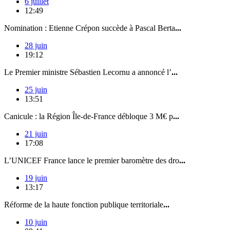
6 juillet
12:49
Nomination : Etienne Crépon succède à Pascal Berta
...
28 juin
19:12
Le Premier ministre Sébastien Lecornu a annoncé l’
...
25 juin
13:51
Canicule : la Région Île-de-France débloque 3 M€ p
...
21 juin
17:08
L’UNICEF France lance le premier baromètre des dro
...
19 juin
13:17
Réforme de la haute fonction publique territoriale
...
10 juin