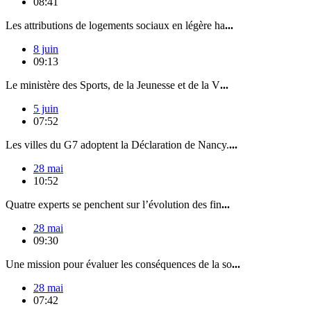
08:41
Les attributions de logements sociaux en légère ha
...
8 juin
09:13
Le ministère des Sports, de la Jeunesse et de la V
...
5 juin
07:52
Les villes du G7 adoptent la Déclaration de Nancy.
...
28 mai
10:52
Quatre experts se penchent sur l’évolution des fin
...
28 mai
09:30
Une mission pour évaluer les conséquences de la so
...
28 mai
07:42