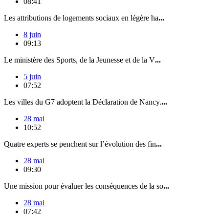
08:41
Les attributions de logements sociaux en légère ha
...
8 juin
09:13
Le ministère des Sports, de la Jeunesse et de la V
...
5 juin
07:52
Les villes du G7 adoptent la Déclaration de Nancy.
...
28 mai
10:52
Quatre experts se penchent sur l’évolution des fin
...
28 mai
09:30
Une mission pour évaluer les conséquences de la so
...
28 mai
07:42