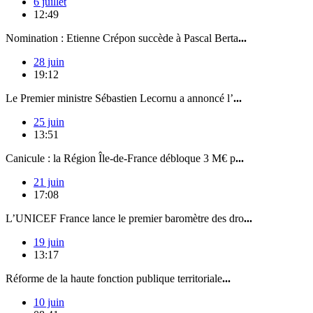
6 juillet
12:49
Nomination : Etienne Crépon succède à Pascal Berta
...
28 juin
19:12
Le Premier ministre Sébastien Lecornu a annoncé l’
...
25 juin
13:51
Canicule : la Région Île-de-France débloque 3 M€ p
...
21 juin
17:08
L’UNICEF France lance le premier baromètre des dro
...
19 juin
13:17
Réforme de la haute fonction publique territoriale
...
10 juin