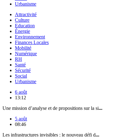
Urbanisme
Attractivité
Culture
Education
Énergie
Environnement
Finances Locales
Mobilité
Numérique
RH
Santé
Sécurité
Social
Urbanisme
6 août
13:12
Une mission d’analyse et de propositions sur la si
...
5 août
08:46
Les infrastructures invisibles : le nouveau défi d
...