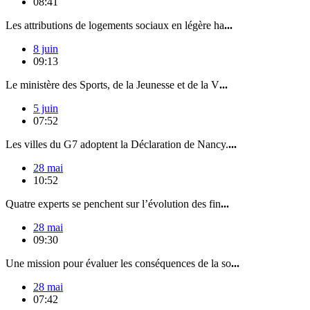
08:41
Les attributions de logements sociaux en légère ha
...
8 juin
09:13
Le ministère des Sports, de la Jeunesse et de la V
...
5 juin
07:52
Les villes du G7 adoptent la Déclaration de Nancy.
...
28 mai
10:52
Quatre experts se penchent sur l’évolution des fin
...
28 mai
09:30
Une mission pour évaluer les conséquences de la so
...
28 mai
07:42