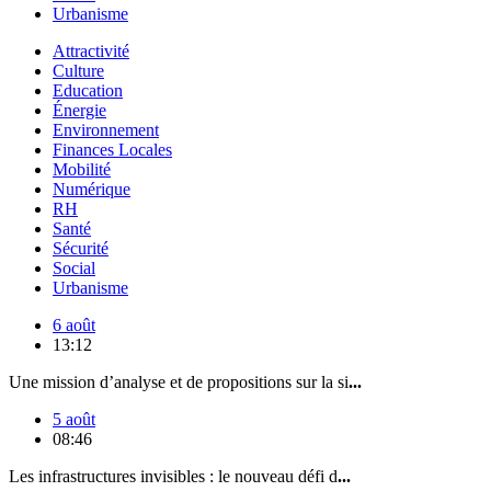
Urbanisme
Attractivité
Culture
Education
Énergie
Environnement
Finances Locales
Mobilité
Numérique
RH
Santé
Sécurité
Social
Urbanisme
6 août
13:12
Une mission d’analyse et de propositions sur la si
...
5 août
08:46
Les infrastructures invisibles : le nouveau défi d
...