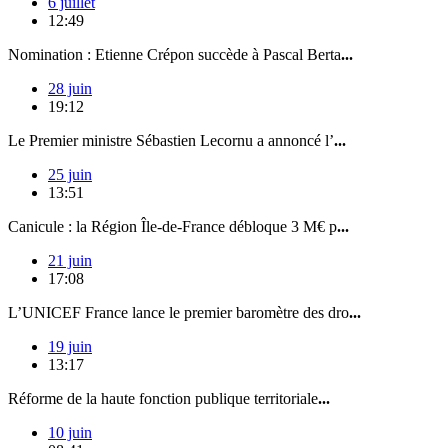
6 juillet
12:49
Nomination : Etienne Crépon succède à Pascal Berta
...
28 juin
19:12
Le Premier ministre Sébastien Lecornu a annoncé l’
...
25 juin
13:51
Canicule : la Région Île-de-France débloque 3 M€ p
...
21 juin
17:08
L’UNICEF France lance le premier baromètre des dro
...
19 juin
13:17
Réforme de la haute fonction publique territoriale
...
10 juin