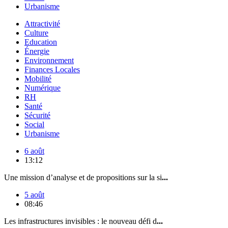
Urbanisme
Attractivité
Culture
Education
Énergie
Environnement
Finances Locales
Mobilité
Numérique
RH
Santé
Sécurité
Social
Urbanisme
6 août
13:12
Une mission d’analyse et de propositions sur la si
...
5 août
08:46
Les infrastructures invisibles : le nouveau défi d
...