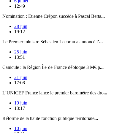
6 juillet
12:49
Nomination : Etienne Crépon succède à Pascal Berta
...
28 juin
19:12
Le Premier ministre Sébastien Lecornu a annoncé l’
...
25 juin
13:51
Canicule : la Région Île-de-France débloque 3 M€ p
...
21 juin
17:08
L’UNICEF France lance le premier baromètre des dro
...
19 juin
13:17
Réforme de la haute fonction publique territoriale
...
10 juin