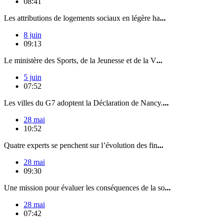
08:41
Les attributions de logements sociaux en légère ha
...
8 juin
09:13
Le ministère des Sports, de la Jeunesse et de la V
...
5 juin
07:52
Les villes du G7 adoptent la Déclaration de Nancy.
...
28 mai
10:52
Quatre experts se penchent sur l’évolution des fin
...
28 mai
09:30
Une mission pour évaluer les conséquences de la so
...
28 mai
07:42