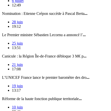
6 juillet
12:49
Nomination : Etienne Crépon succède à Pascal Berta
...
28 juin
19:12
Le Premier ministre Sébastien Lecornu a annoncé l’
...
25 juin
13:51
Canicule : la Région Île-de-France débloque 3 M€ p
...
21 juin
17:08
L’UNICEF France lance le premier baromètre des dro
...
19 juin
13:17
Réforme de la haute fonction publique territoriale
...
10 juin