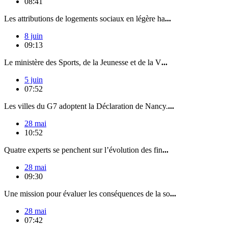
08:41
Les attributions de logements sociaux en légère ha
...
8 juin
09:13
Le ministère des Sports, de la Jeunesse et de la V
...
5 juin
07:52
Les villes du G7 adoptent la Déclaration de Nancy.
...
28 mai
10:52
Quatre experts se penchent sur l’évolution des fin
...
28 mai
09:30
Une mission pour évaluer les conséquences de la so
...
28 mai
07:42