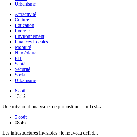
Urbanisme
Attractivité
Culture
Education
Énergie
Environnement
Finances Locales
Mobilité
Numérique
RH
Santé
Sécurité
Social
Urbanisme
6 août
13:12
Une mission d’analyse et de propositions sur la si
...
5 août
08:46
Les infrastructures invisibles : le nouveau défi d
...