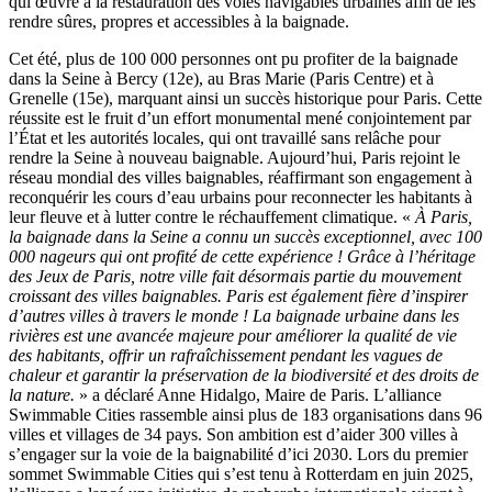
qui œuvre à la restauration des voies navigables urbaines afin de les
rendre sûres, propres et accessibles à la baignade.
Cet été, plus de 100 000 personnes ont pu profiter de la baignade
dans la Seine à Bercy (12e), au Bras Marie (Paris Centre) et à
Grenelle (15e), marquant ainsi un succès historique pour Paris. Cette
réussite est le fruit d’un effort monumental mené conjointement par
l’État et les autorités locales, qui ont travaillé sans relâche pour
rendre la Seine à nouveau baignable. Aujourd’hui, Paris rejoint le
réseau mondial des villes baignables, réaffirmant son engagement à
reconquérir les cours d’eau urbains pour reconnecter les habitants à
leur fleuve et à lutter contre le réchauffement climatique. «
À Paris,
la baignade dans la Seine a connu un succès exceptionnel, avec 100
000 nageurs qui ont profité de cette expérience ! Grâce à l’héritage
des Jeux de Paris, notre ville fait désormais partie du mouvement
croissant des villes baignables. Paris est également fière d’inspirer
d’autres villes à travers le monde ! La baignade urbaine dans les
rivières est une avancée majeure pour améliorer la qualité de vie
des habitants, offrir un rafraîchissement pendant les vagues de
chaleur et garantir la préservation de la biodiversité et des droits de
la nature.
» a déclaré Anne Hidalgo, Maire de Paris. L’alliance
Swimmable Cities rassemble ainsi plus de 183 organisations dans 96
villes et villages de 34 pays. Son ambition est d’aider 300 villes à
s’engager sur la voie de la baignabilité d’ici 2030. Lors du premier
sommet Swimmable Cities qui s’est tenu à Rotterdam en juin 2025,