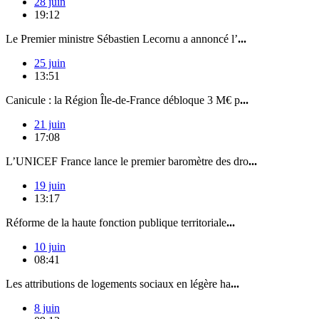
28 juin
19:12
Le Premier ministre Sébastien Lecornu a annoncé l’
...
25 juin
13:51
Canicule : la Région Île-de-France débloque 3 M€ p
...
21 juin
17:08
L’UNICEF France lance le premier baromètre des dro
...
19 juin
13:17
Réforme de la haute fonction publique territoriale
...
10 juin
08:41
Les attributions de logements sociaux en légère ha
...
8 juin