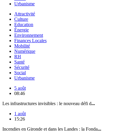
Urbanisme
Attractivité
Culture
Education
Énergie
Environnement
Finances Locales
Mobilité
Numérique
RH
Santé
Sécurité
Social
Urbanisme
5 août
08:46
Les infrastructures invisibles : le nouveau défi d
...
1 août
15:26
Incendies en Gironde et dans les Landes : la Fonda
...