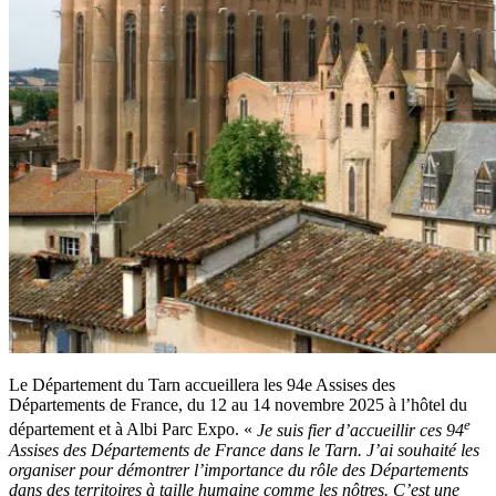
Le Département du Tarn accueillera les 94e Assises des
Départements de France, du 12 au 14 novembre 2025 à l’hôtel du
e
département et à Albi Parc Expo. «
Je suis fier d’accueillir ces 94
Assises des Départements de France dans le Tarn. J’ai souhaité les
organiser pour démontrer l’importance du rôle des Départements
dans des territoires à taille humaine comme les nôtres. C’est une