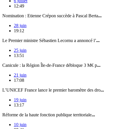
6 juillet
12:49
Nomination : Etienne Crépon succède à Pascal Berta
...
28 juin
19:12
Le Premier ministre Sébastien Lecornu a annoncé l’
...
25 juin
13:51
Canicule : la Région Île-de-France débloque 3 M€ p
...
21 juin
17:08
L’UNICEF France lance le premier baromètre des dro
...
19 juin
13:17
Réforme de la haute fonction publique territoriale
...
10 juin