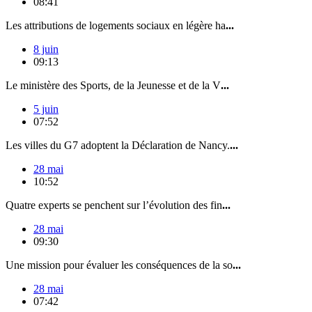
08:41
Les attributions de logements sociaux en légère ha
...
8 juin
09:13
Le ministère des Sports, de la Jeunesse et de la V
...
5 juin
07:52
Les villes du G7 adoptent la Déclaration de Nancy.
...
28 mai
10:52
Quatre experts se penchent sur l’évolution des fin
...
28 mai
09:30
Une mission pour évaluer les conséquences de la so
...
28 mai
07:42