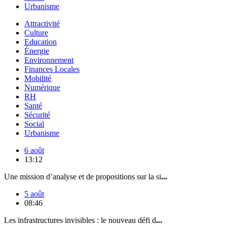
Urbanisme
Attractivité
Culture
Education
Énergie
Environnement
Finances Locales
Mobilité
Numérique
RH
Santé
Sécurité
Social
Urbanisme
6 août
13:12
Une mission d’analyse et de propositions sur la si
...
5 août
08:46
Les infrastructures invisibles : le nouveau défi d
...