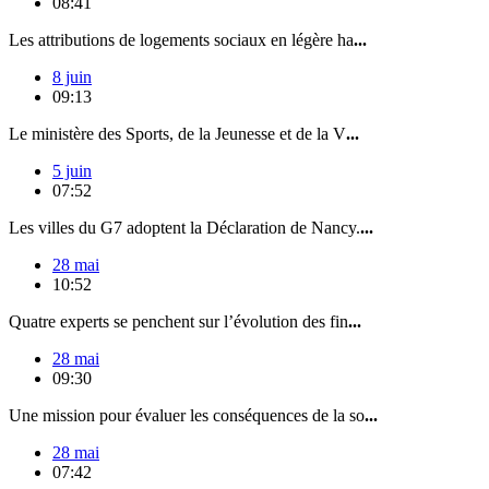
08:41
Les attributions de logements sociaux en légère ha
...
8 juin
09:13
Le ministère des Sports, de la Jeunesse et de la V
...
5 juin
07:52
Les villes du G7 adoptent la Déclaration de Nancy.
...
28 mai
10:52
Quatre experts se penchent sur l’évolution des fin
...
28 mai
09:30
Une mission pour évaluer les conséquences de la so
...
28 mai
07:42