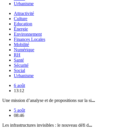
Urbanisme
Attractivité
Culture
Education
Énergie
Environnement
Finances Locales
Mobilité
Numérique
RH
Santé
Sécurité
Social
Urbanisme
6 août
13:12
Une mission d’analyse et de propositions sur la si
...
5 août
08:46
Les infrastructures invisibles : le nouveau défi d
...