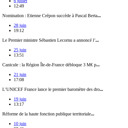
6 juillet
12:49
Nomination : Etienne Crépon succède à Pascal Berta
...
28 juin
19:12
Le Premier ministre Sébastien Lecornu a annoncé l’
...
25 juin
13:51
Canicule : la Région Île-de-France débloque 3 M€ p
...
21 juin
17:08
L’UNICEF France lance le premier baromètre des dro
...
19 juin
13:17
Réforme de la haute fonction publique territoriale
...
10 juin