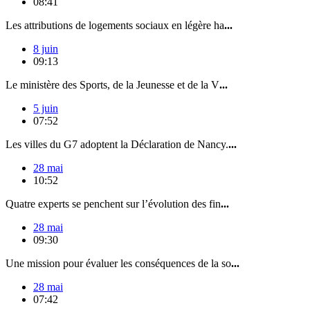
08:41
Les attributions de logements sociaux en légère ha
...
8 juin
09:13
Le ministère des Sports, de la Jeunesse et de la V
...
5 juin
07:52
Les villes du G7 adoptent la Déclaration de Nancy.
...
28 mai
10:52
Quatre experts se penchent sur l’évolution des fin
...
28 mai
09:30
Une mission pour évaluer les conséquences de la so
...
28 mai
07:42