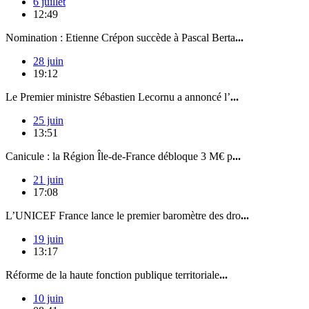
6 juillet
12:49
Nomination : Etienne Crépon succède à Pascal Berta
...
28 juin
19:12
Le Premier ministre Sébastien Lecornu a annoncé l’
...
25 juin
13:51
Canicule : la Région Île-de-France débloque 3 M€ p
...
21 juin
17:08
L’UNICEF France lance le premier baromètre des dro
...
19 juin
13:17
Réforme de la haute fonction publique territoriale
...
10 juin