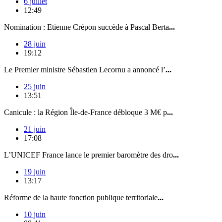
6 juillet
12:49
Nomination : Etienne Crépon succède à Pascal Berta
...
28 juin
19:12
Le Premier ministre Sébastien Lecornu a annoncé l’
...
25 juin
13:51
Canicule : la Région Île-de-France débloque 3 M€ p
...
21 juin
17:08
L’UNICEF France lance le premier baromètre des dro
...
19 juin
13:17
Réforme de la haute fonction publique territoriale
...
10 juin