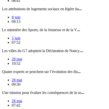
08:41
Les attributions de logements sociaux en légère ha
...
8 juin
09:13
Le ministère des Sports, de la Jeunesse et de la V
...
5 juin
07:52
Les villes du G7 adoptent la Déclaration de Nancy.
...
28 mai
10:52
Quatre experts se penchent sur l’évolution des fin
...
28 mai
09:30
Une mission pour évaluer les conséquences de la so
...
28 mai
07:42