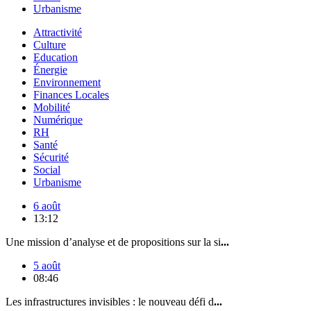
Urbanisme
Attractivité
Culture
Education
Énergie
Environnement
Finances Locales
Mobilité
Numérique
RH
Santé
Sécurité
Social
Urbanisme
6 août
13:12
Une mission d’analyse et de propositions sur la si
...
5 août
08:46
Les infrastructures invisibles : le nouveau défi d
...