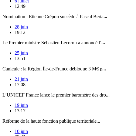
6 juillet
12:49
Nomination : Etienne Crépon succède à Pascal Berta
...
28 juin
19:12
Le Premier ministre Sébastien Lecornu a annoncé l’
...
25 juin
13:51
Canicule : la Région Île-de-France débloque 3 M€ p
...
21 juin
17:08
L’UNICEF France lance le premier baromètre des dro
...
19 juin
13:17
Réforme de la haute fonction publique territoriale
...
10 juin