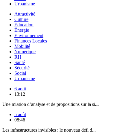
Urbanisme
Attractivité
Culture
Education
Énergie
Environnement
Finances Locales
Mobilité
Numérique
RH
Santé
Sécurité
Social
Urbanisme
6 août
13:12
Une mission d’analyse et de propositions sur la si
...
5 août
08:46
Les infrastructures invisibles : le nouveau défi d
...