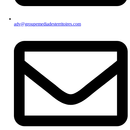
adv@groupemediadesterritoires.com