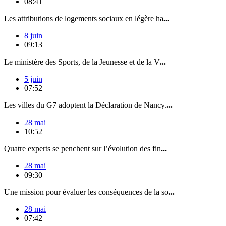
08:41
Les attributions de logements sociaux en légère ha
...
8 juin
09:13
Le ministère des Sports, de la Jeunesse et de la V
...
5 juin
07:52
Les villes du G7 adoptent la Déclaration de Nancy.
...
28 mai
10:52
Quatre experts se penchent sur l’évolution des fin
...
28 mai
09:30
Une mission pour évaluer les conséquences de la so
...
28 mai
07:42