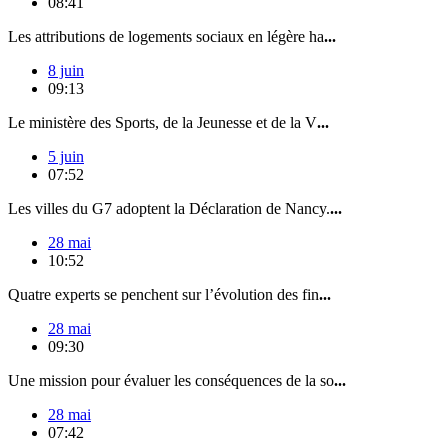
08:41
Les attributions de logements sociaux en légère ha
...
8 juin
09:13
Le ministère des Sports, de la Jeunesse et de la V
...
5 juin
07:52
Les villes du G7 adoptent la Déclaration de Nancy.
...
28 mai
10:52
Quatre experts se penchent sur l’évolution des fin
...
28 mai
09:30
Une mission pour évaluer les conséquences de la so
...
28 mai
07:42