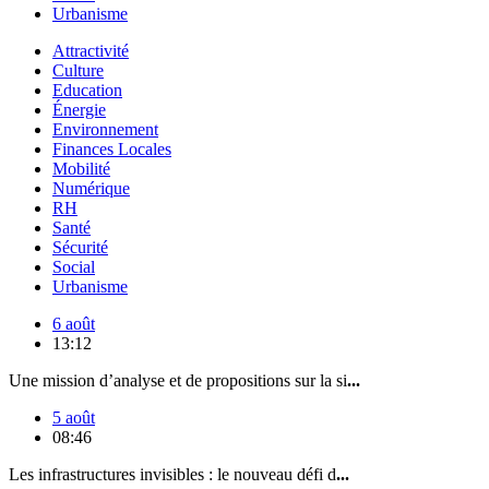
Urbanisme
Attractivité
Culture
Education
Énergie
Environnement
Finances Locales
Mobilité
Numérique
RH
Santé
Sécurité
Social
Urbanisme
6 août
13:12
Une mission d’analyse et de propositions sur la si
...
5 août
08:46
Les infrastructures invisibles : le nouveau défi d
...