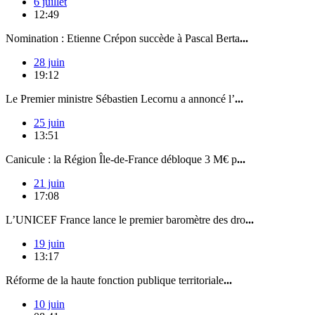
6 juillet
12:49
Nomination : Etienne Crépon succède à Pascal Berta
...
28 juin
19:12
Le Premier ministre Sébastien Lecornu a annoncé l’
...
25 juin
13:51
Canicule : la Région Île-de-France débloque 3 M€ p
...
21 juin
17:08
L’UNICEF France lance le premier baromètre des dro
...
19 juin
13:17
Réforme de la haute fonction publique territoriale
...
10 juin