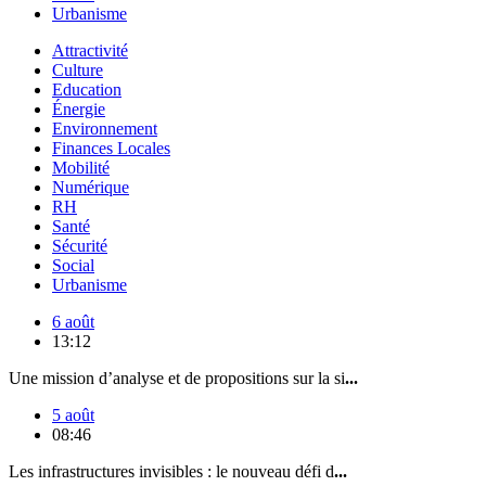
Urbanisme
Attractivité
Culture
Education
Énergie
Environnement
Finances Locales
Mobilité
Numérique
RH
Santé
Sécurité
Social
Urbanisme
6 août
13:12
Une mission d’analyse et de propositions sur la si
...
5 août
08:46
Les infrastructures invisibles : le nouveau défi d
...