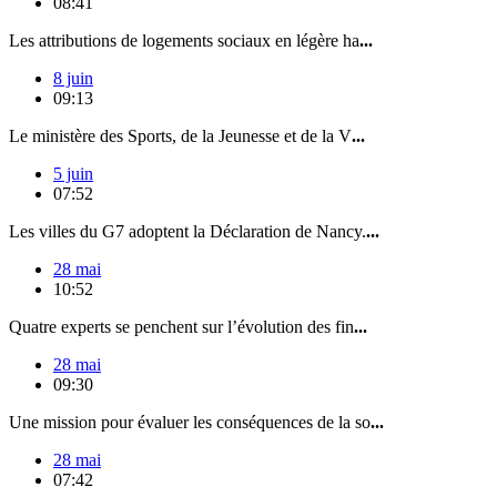
08:41
Les attributions de logements sociaux en légère ha
...
8 juin
09:13
Le ministère des Sports, de la Jeunesse et de la V
...
5 juin
07:52
Les villes du G7 adoptent la Déclaration de Nancy.
...
28 mai
10:52
Quatre experts se penchent sur l’évolution des fin
...
28 mai
09:30
Une mission pour évaluer les conséquences de la so
...
28 mai
07:42