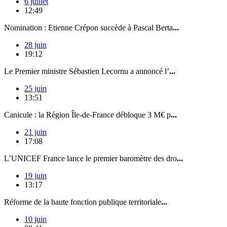
6 juillet
12:49
Nomination : Etienne Crépon succède à Pascal Berta
...
28 juin
19:12
Le Premier ministre Sébastien Lecornu a annoncé l’
...
25 juin
13:51
Canicule : la Région Île-de-France débloque 3 M€ p
...
21 juin
17:08
L’UNICEF France lance le premier baromètre des dro
...
19 juin
13:17
Réforme de la haute fonction publique territoriale
...
10 juin