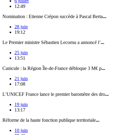
6 juillet
12:49
Nomination : Etienne Crépon succède à Pascal Berta
...
28 juin
19:12
Le Premier ministre Sébastien Lecornu a annoncé l’
...
25 juin
13:51
Canicule : la Région Île-de-France débloque 3 M€ p
...
21 juin
17:08
L’UNICEF France lance le premier baromètre des dro
...
19 juin
13:17
Réforme de la haute fonction publique territoriale
...
10 juin