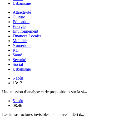
Urbanisme
Attractivité
Culture
Education
Énergie
Environnement
Finances Locales
Mobilité
Numérique
RH
Santé
Sécurité
Social
Urbanisme
6 août
13:12
Une mission d’analyse et de propositions sur la si
...
5 août
08:46
Les infrastructures invisibles : le nouveau défi d
...