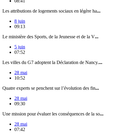
08:41
Les attributions de logements sociaux en légère ha
...
8 juin
09:13
Le ministère des Sports, de la Jeunesse et de la V
...
5 juin
07:52
Les villes du G7 adoptent la Déclaration de Nancy.
...
28 mai
10:52
Quatre experts se penchent sur l’évolution des fin
...
28 mai
09:30
Une mission pour évaluer les conséquences de la so
...
28 mai
07:42