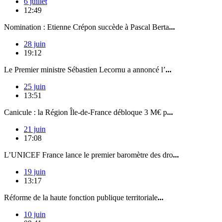
6 juillet
12:49
Nomination : Etienne Crépon succède à Pascal Berta
...
28 juin
19:12
Le Premier ministre Sébastien Lecornu a annoncé l’
...
25 juin
13:51
Canicule : la Région Île-de-France débloque 3 M€ p
...
21 juin
17:08
L’UNICEF France lance le premier baromètre des dro
...
19 juin
13:17
Réforme de la haute fonction publique territoriale
...
10 juin