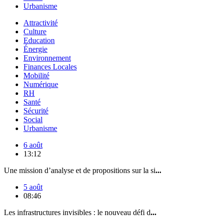
Urbanisme
Attractivité
Culture
Education
Énergie
Environnement
Finances Locales
Mobilité
Numérique
RH
Santé
Sécurité
Social
Urbanisme
6 août
13:12
Une mission d’analyse et de propositions sur la si
...
5 août
08:46
Les infrastructures invisibles : le nouveau défi d
...