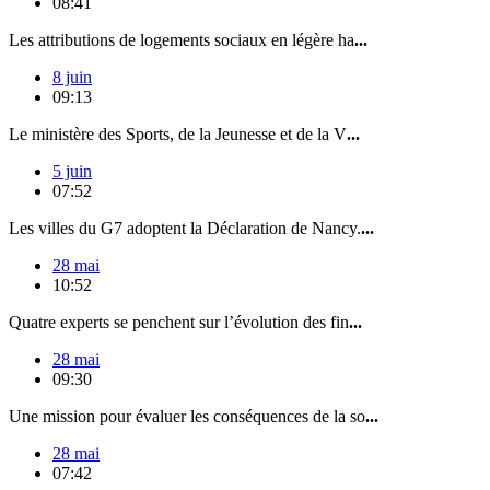
08:41
Les attributions de logements sociaux en légère ha
...
8 juin
09:13
Le ministère des Sports, de la Jeunesse et de la V
...
5 juin
07:52
Les villes du G7 adoptent la Déclaration de Nancy.
...
28 mai
10:52
Quatre experts se penchent sur l’évolution des fin
...
28 mai
09:30
Une mission pour évaluer les conséquences de la so
...
28 mai
07:42