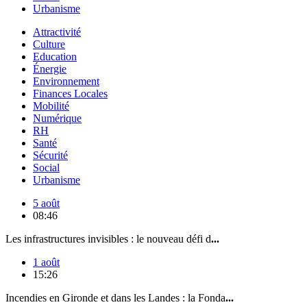
Urbanisme
Attractivité
Culture
Education
Énergie
Environnement
Finances Locales
Mobilité
Numérique
RH
Santé
Sécurité
Social
Urbanisme
5 août
08:46
Les infrastructures invisibles : le nouveau défi d
...
1 août
15:26
Incendies en Gironde et dans les Landes : la Fonda
...