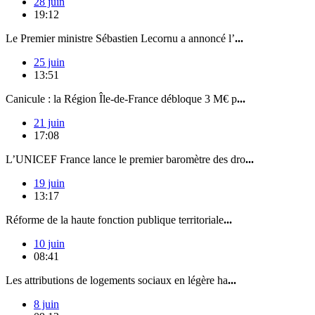
28 juin
19:12
Le Premier ministre Sébastien Lecornu a annoncé l’
...
25 juin
13:51
Canicule : la Région Île-de-France débloque 3 M€ p
...
21 juin
17:08
L’UNICEF France lance le premier baromètre des dro
...
19 juin
13:17
Réforme de la haute fonction publique territoriale
...
10 juin
08:41
Les attributions de logements sociaux en légère ha
...
8 juin